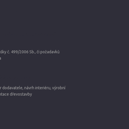
s:
entace pro provedení
y
ášky č. 499/2006 Sb., či požadavků
a
 dokumentace
r dodavatele, návrh interiéru, výrobní
tace dřevostavby