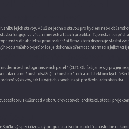
i projekcí a realizací
vzniku jejich stavby. Ať už se jedná o stavbu pro bydlení nebo občansk
 - stavba funguje ve všech směrech a fázích projektu. Tajemstvím úspěchu 
ropojená s dlouholetou praxí realizační firmy, která disponuje vlastní v
. Výhodou našeho pojetí práce je dokonalá přesnost informací a jejich vz
ováním masivních dřevěných panelů
 moderní technologii masivních panelů (CLT). Oblíbili jsme si ji pro její n
kumulace a možnost odvážných konstrukčních a architektonických řešení
 rodinné výstavby, tak i u větších staveb, např. pro školní administrativu.
acetiletou zkušeností v oboru dřevostaveb: architekti, statici, projektant
 softwaru
 špičkový specializovaný program na tvorbu modelů a následné dokumen