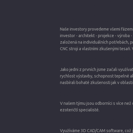
Dokonalá souhra mez
Naše investory provedeme všemi fázemi 
investor - architekt - projekce - výroba
založená na individuálních potřebách, p
CNC stroji a vlastními zkušenými tesaři
Zkušenosti s navrh
Jako jedni z prvních jsme začali využívat
rychlost výstavby, schopnost tepelné a
nasbírali bohaté zkušenosti jak v oblasti
Složení týmu
V našem týmu jsou odborníci s více než dv
ezoteričtí specialisté.
Využití moderního
Využíváme 3D CAD/CAM software, což je