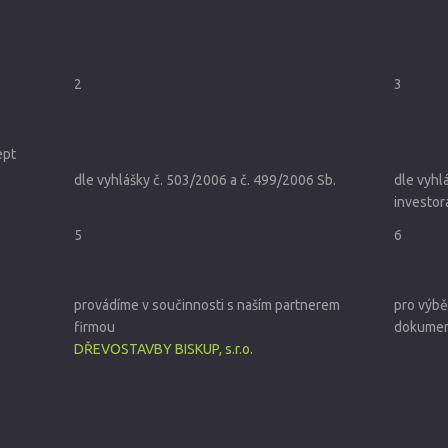
říme pro Vá
2
3
dokumentace pro územní
dokum
rozhodnutí a stavební povolení
stavb
ept
dle vyhlášky č. 503/2006 a č. 499/2006 Sb.
dle vyhl
investor
5
6
realizace staveb
další
provádíme v součinnosti s naším partnerem
pro výbě
firmou
dokumen
DŘEVOSTAVBY BISKUP, s.r.o.
než 10 LET