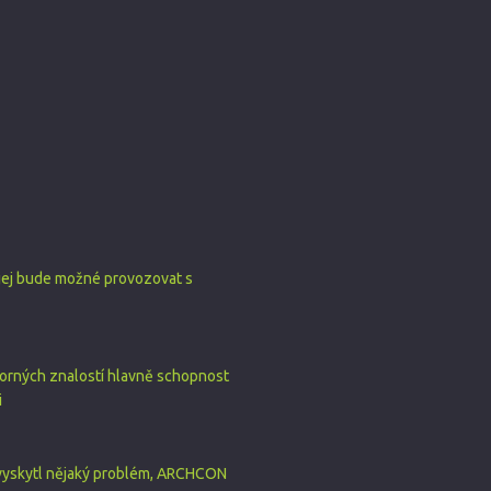
 jej bude možné provozovat s
dborných znalostí hlavně schopnost
i
e vyskytl nějaký problém, ARCHCON