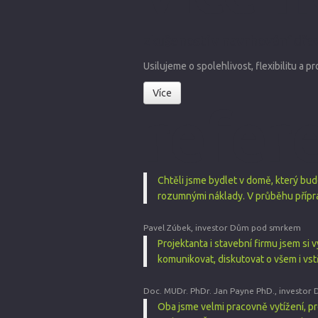
zkušeností v navrhování dř
Usilujeme o spolehlivost, flexibilitu a pr
Více
refer
Chtěli jsme bydlet v domě, který bu
rozumnými náklady. V průběhu přípra
Pavel Zúbek, investor
Dům pod smrkem
Projektanta i stavební firmu jsem si
komunikovat, diskutovat o všem i vst
Doc. MUDr. PhDr. Jan Payne PhD., investor
Oba jsme velmi pracovně vytížení, p