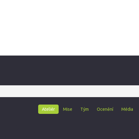
r
Ateliér
Mise
Tým
Ocenění
Média
přednosti