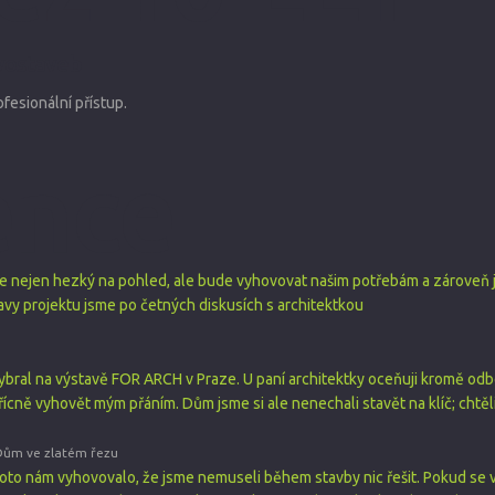
evostaveb
ofesionální přístup.
ence
de nejen hezký na pohled, ale bude vyhovovat našim potřebám a zároveň
vy projektu jsme po četných diskusích s architektkou
 vybral na výstavě FOR ARCH v Praze. U paní architektky oceňuji kromě o
řícně vyhovět mým přáním. Dům jsme si ale nenechali stavět na klíč; chtěl
Dům ve zlatém řezu
roto nám vyhovovalo, že jsme nemuseli během stavby nic řešit. Pokud s