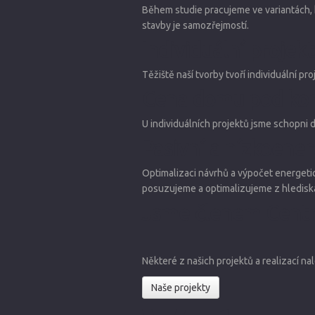
Během studie pracujeme ve variantách, k
stavby je samozřejmostí.
Individuální projek
Těžiště naší tvorby tvoří individuální p
Cena domu pod kon
U individuálních projektů jsme schopni 
Pasivní a nízkoene
Optimalizaci návrhů a výpočet energet
posuzujeme a optimalizujeme z hlediska
Jsme členem Centr
Některé z našich projektů a realizací na
Naše projekty