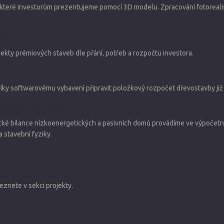
teré investorům prezentujeme pomocí 3D modelu. Zpracování fotorealistic
ty
rojekty prémiových staveb dle přání, potřeb a rozpočtu investora.
trolou
díky softwarovému vybavení připravit položkový rozpočet dřevostavby již 
rgetické domy
ické bilance nízkoenergetických a pasivních domů provádíme ve výpočet
 stavební fyziky.
a Pasivního Domu
leznete v sekci projekty.