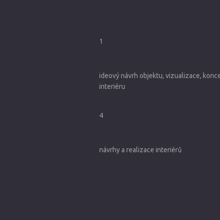
Vytvo
1
architektonické studie
ideový návrh objektu, vizualizace, konc
interiéru
4
interiéry
návrhy a realizace interiérů
více 