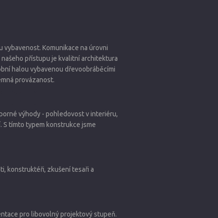
ou vybavenost. Komunikace na úrovni
našeho přístupu je kvalitní architektura
ýrobní halou vybavenou dřevoobráběcími
ájemná provázanost.
 (CLT)
esporné výhody - pohledovost v interiéru,
. S tímto typem konstrukce jsme
i, konstruktéři, zkušení tesaři a
tace pro libovolný projektový stupeň.