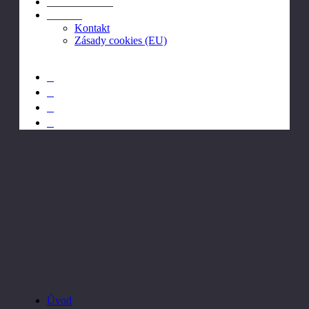
Archcon statika
Kontakt
Kontakt
Zásady cookies (EU)
Projekty
Úvod