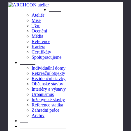
Ateliér
Ateliér
Mise
Tým
Ocenění
Média
Reference
Kariéra
Certifikáty
Spolupracujeme
Projekty
Individuální domy
Rekreační objekty
Rezidenční stavby
Občanské stavby
Interiéry a výstavy
Urbanismus
Inženýrské stavby
Reference statika
Zahradní práce
Archiv
Blog
Dřevostavba všemi smysly