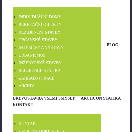
INDIVIDUÁLNÍ DOMY
REKREAČNÍ OBJEKTY
REZIDENČNÍ STAVBY
OBČANSKÉ STAVBY
BLOG
INTERIÉRY A VÝSTAVY
URBANISMUS
INŽENÝRSKÉ STAVBY
REFERENCE STATIKA
ZAHRADNÍ PRÁCE
ARCHIV
DŘEVOSTAVBA VŠEMI SMYSLY
ARCHCON STATIKA
KONTAKT
KONTAKT
ZÁSADY COOKIES (EU)