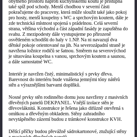
obytného prostoru naproti kuchyňskému koutu je přístupná
také spíž pod schody. Menší chodbou v severní části
pokračujeme do pracovny, která může sloužit také jako pokoj
pro hosty, menší koupelny s WC a sprchovým koutem, dále je
zde technická místnost spojená s prádelnou. Celá severní
strana, většina východní a část západní fasády je zapuštěna do
svahu. Z mezipodesty dále vystupujeme po přirozeně
osvětleném schodišti do haly v 1.NP. Na ni navazují dva
dětské pokoje orientované na jih. Na severozápadní straně je
navržena ložnice rodičů se šatnou. Směrem na severovýchod
je situována koupelna s vanou, sprchovým koutem a saunou,
a dále samostatné WC.
Interiér je navržen čistý, minimalistický s prvky dřeva.
Barevnost do interiéru bude vnášena jemnými tóny nátěrů
stěn a výraznějšími barvami doplňků.
Nosné prvky stěn rodinného domu jsou navrženy z masivních
dřevěných panelů DEKPANEL. Vnější izolace stěn je
dřevovláknitá. Konstrukce je řešena jako difúzně otevřená s
omítkou a dřevěným obkladem. Stěny zahradního
nevytápěného zázemí budou z trámkové konstrukce KVH.
Dělící příčky budou převážně sádrokartonové, ztužující stěny
z masivních dřevěných panelů.