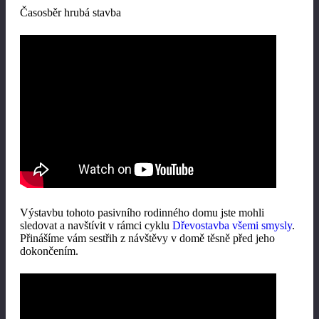
Časosběr hrubá stavba
Výstavbu tohoto pasivního rodinného domu jste mohli
sledovat a navštívit v rámci cyklu
Dřevostavba všemi smysly
.
Přinášíme vám sestřih z návštěvy v domě těsně před jeho
dokončením.