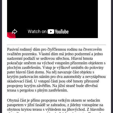
Pasivní rodinný dům pro čtyřčlennou rodinu na čtvercovém
svažitém pozemku. Vlastní dům má jedno podzemní a jedno
nadzemní podlaží se sedlovou střechou. Hlavní hmota
pokračuje směrem na východ vstupním přízemním objektem s
plochým zastřešením. Vstup je výškově umístěn do poloviny
pater hlavní části domu. Na něj navazuje část objektu s
krytým parkovacím stáním pro dva automobily a nevytápěnou
skladovací částí. U vstupní části jsou obě hmoty přirozeně
propojeny krytým závětřím. Na jižní straně bude dřevěná
terasa s pergolou s plným zastřešením.
Obytná část je přímo propojena velkým oknem se sedacím
parapetem v jižní fasádě se zahradou, z jídelny vstoupíme na
obytnou krytou terasu s výhledem na jihovýchod. Z hlavního