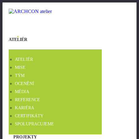
ATELIÉR
ATELIÉR
MISE
TÝM
OCENĚNÍ
MÉDIA
REFERENCE
KARIÉRA
CERTIFIKÁTY
SPOLUPRACUJEME
PROJEKTY