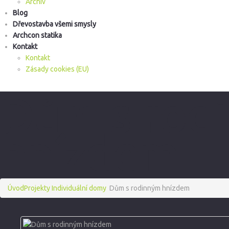
Archiv
Blog
Dřevostavba všemi smysly
Archcon statika
Kontakt
Kontakt
Zásady cookies (EU)
Dům s rod
hnízdem
Úvod
Projekty
Individuální domy
Dům s rodinným hnízdem