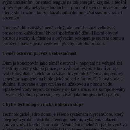
svým umístěním i orientací reaguje na tok energií v krajině. Hledání
správné polohy nebylo jednoduché – pomohl nejen cit investorů, ale
i feng-shui rozbor, který ukázal optimální umístění stavby v rámci
pozemku.
Hmotově dům zůstává nenápadný, ale uvnitř nabízí velkorysý
prostor pro každodenní život i společenské dění. Hlavní obytný
prostor s kuchyní, jídelnou a obývacím pokojem je srdcem domu a
přirozeně navazuje na venkovní plochy i okolní přírodu.
Téměř ostrovní provoz a soběstačnost
Dům je koncipován jako téměř ostrovní – napojení na veřejné sítě
elektřiny a vody slouží pouze jako záložní řešení. Hlavní zdroje
tvoří fotovoltaická elektrárna s bateriovým úložištěm a bioplynový
generátor napojený na biologický odpad z farmy. Dešťová voda je
sbírána, filtrována a upravována na užitkovou a pitnou vodu.
Splaškové vody nejsou odváděny do kanalizace, ale kompostovány
– výsledek tohoto procesu je využíván jako hnojivo nebo palivo.
Chytré technologie i nízká uhlíková stopa
Technologické jádro domu je řešeno systémem NyrdenCore, který
integruje výrobu a distribuci energií, větrání, vytápění, chlazení,
úpravu vody i likvidaci odpadu. Ventilační tepelné čerpadlo využívá
znehodnocený vzduch k vytápění i chlazení interiéru. Všechny