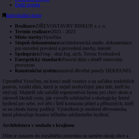
Další projekt
Individuální domy
Realizace:
DŘEVOSTAVBY BISKUP, s. r. o.
Termín realizace:
2021 - 2023
Místo stavby:
Vysočina
Stupeň dokumentace:
architektonická studie, dokumentace
pro stavební povolení a provedení stavby, interiér
Spolupráce:
Feng - shui Ing. arch. Tereza Svobodová
Energetický standard:
Pasivní dům s téměř ostrovním
provozem
Konstrukční systém:
masivní dřevěné panely DEKPANEL
Uprostřed Vysočiny, na konci malé vesnice a na začátku rozlehlých
pastvin, vznikl dům, který je stejně neobyčejný jako lidé, kteří ho
obývají. Majitelé zde založili regenerativní farmu pro chov skotu a
zároveň hledali cestu, jak vytvořit soběstačné a ekologicky šetrné
bydlení pro sebe, své děti i širší komunitu přátel a příbuzných, kteří
se na chodu farmy podílejí. Výsledkem je moderní dřevostavba,
která překračuje hranice běžného udržitelného bydlení.
Architektura v souladu s krajinou
Dům je zasazen do rozsáhlého pozemku na samém okraji obce a