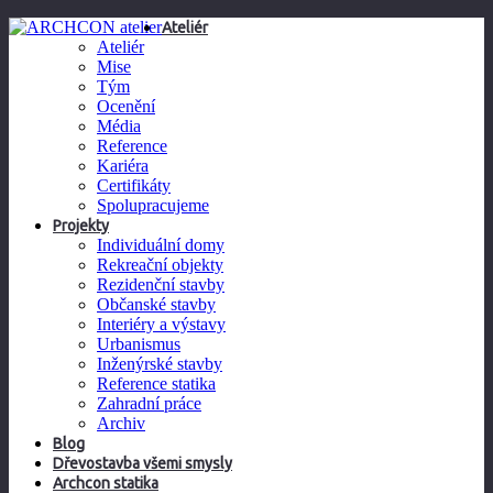
Ateliér
Ateliér
Mise
Tým
Ocenění
Média
Reference
Kariéra
Certifikáty
Spolupracujeme
Projekty
Individuální domy
Rekreační objekty
Rezidenční stavby
Občanské stavby
Interiéry a výstavy
Urbanismus
Inženýrské stavby
Reference statika
Zahradní práce
Archiv
Blog
Dřevostavba všemi smysly
Archcon statika