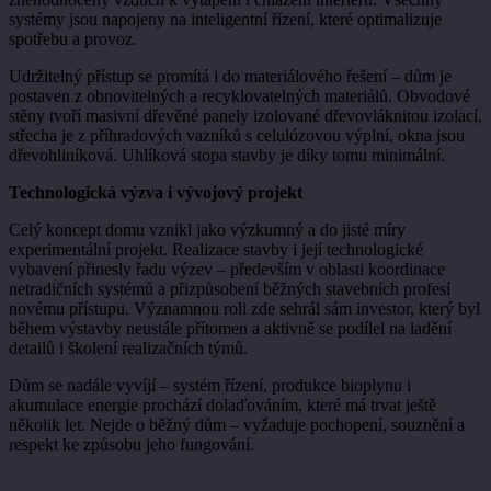
systémy jsou napojeny na inteligentní řízení, které optimalizuje
spotřebu a provoz.
Udržitelný přístup se promítá i do materiálového řešení – dům je
postaven z obnovitelných a recyklovatelných materiálů. Obvodové
stěny tvoří masivní dřevěné panely izolované dřevovláknitou izolací,
střecha je z příhradových vazníků s celulózovou výplní, okna jsou
dřevohliníková. Uhlíková stopa stavby je díky tomu minimální.
Technologická výzva i vývojový projekt
Celý koncept domu vznikl jako výzkumný a do jisté míry
experimentální projekt. Realizace stavby i její technologické
vybavení přinesly řadu výzev – především v oblasti koordinace
netradičních systémů a přizpůsobení běžných stavebních profesí
novému přístupu. Významnou roli zde sehrál sám investor, který byl
během výstavby neustále přítomen a aktivně se podílel na ladění
detailů i školení realizačních týmů.
Dům se nadále vyvíjí – systém řízení, produkce bioplynu i
akumulace energie prochází dolaďováním, které má trvat ještě
několik let. Nejde o běžný dům – vyžaduje pochopení, souznění a
respekt ke způsobu jeho fungování.