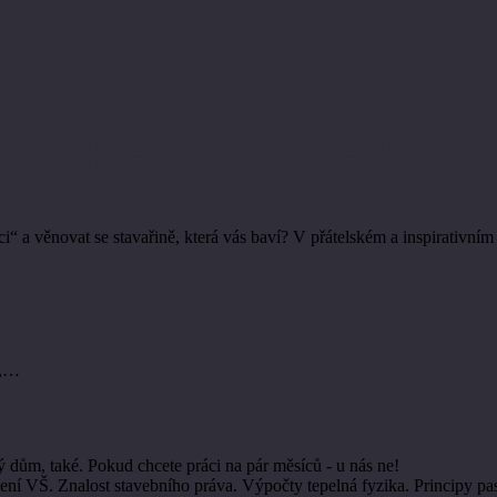
NT DŘEVOSTAVEB
i“ a věnovat se stavařině, která vás baví? V přátelském a inspirativním
é,…
ům, také. Pokud chcete práci na pár měsíců - u nás ne!
í VŠ. Znalost stavebního práva. Výpočty tepelná fyzika. Principy pa