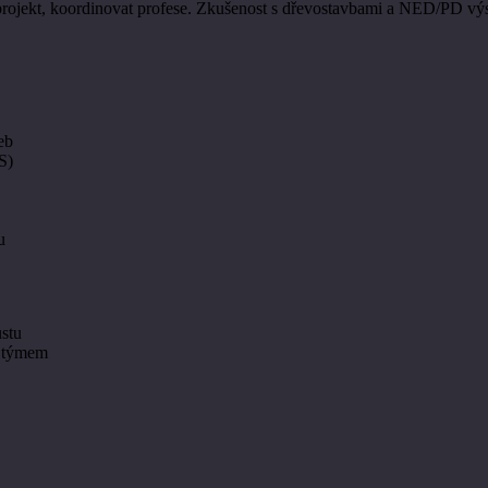
rojekt, koordinovat profese. Zkušenost s dřevostavbami a NED/PD v
eb
S)
u
ůstu
m týmem