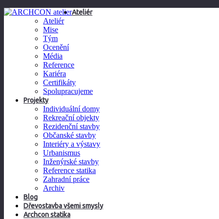
Ateliér
Ateliér
Mise
Tým
Ocenění
Média
Reference
Kariéra
Certifikáty
Spolupracujeme
Projekty
Individuální domy
Rekreační objekty
Rezidenční stavby
Občanské stavby
Interiéry a výstavy
Urbanismus
Inženýrské stavby
Reference statika
Zahradní práce
Archiv
Blog
Dřevostavba všemi smysly
Archcon statika