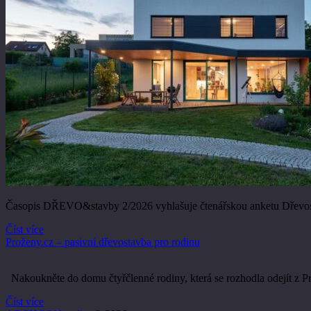
Časopis DŘEVO&stavby 2/2026 vyhlašuje čtenářskou anketu Dřevosta
Číst více
Proženy.cz – pasivní dřevostavba pro rodinu
Nakoukněte do domu čtyřčlenné rodiny, která se rozhodla odejít z P
Číst více