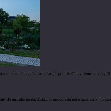
vba 2026 . Podpořte nás a hlasujte pro náš Dům v elementu vody (S
rahy do menšího města. Získali vysněnou zahradu a dům, který jim dě