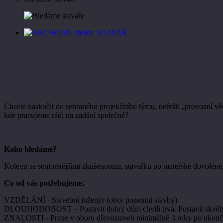
STAVAŘ / PROJEKTA
Chcete naskočit do sehraného projekčního týmu, neřešit „provozní věc
kde pracujeme rádi na zadání společně?
Koho hledáme?
Kolegu se seniorštějšími zkušenostmi, stavařku po mateřské dovolen
Co od vás potřebujeme:
VZDĚLÁNÍ - Stavební inženýr (obor pozemní stavby)
DLOUHODOBOST – Postavit dobrý dům chvíli trvá. Postavit skvělý d
ZNALOSTI - Praxe v oboru dřevostaveb minimálně 3 roky po ukončen