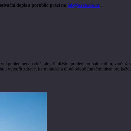
tivační dopis a portfolio prací na
job@archcon.cz
.
vní pohled nenápadně, ale při bližším pohledu odhaluje dům, v němž se
nahou vytvořit zdravé, harmonické a dlouhodobě funkční místo pro kaž