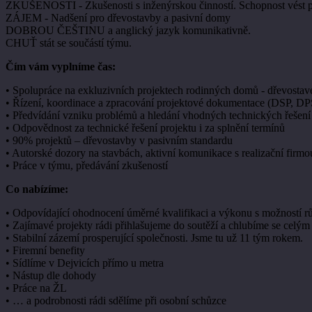
ZKUŠENOSTI - Zkušenosti s inženýrskou činností. Schopnost vést p
ZÁJEM - Nadšení pro dřevostavby a pasivní domy
DOBROU ČEŠTINU a anglický jazyk komunikativně.
CHUŤ stát se součástí týmu.
Čím vám vyplníme čas:
• Spolupráce na exkluzivních projektech rodinných domů - dřevostav
• Řízení, koordinace a zpracování projektové dokumentace (DSP, DP
• Předvídání vzniku problémů a hledání vhodných technických řešení
• Odpovědnost za technické řešení projektu i za splnění termínů
• 90% projektů – dřevostavby v pasivním standardu
• Autorské dozory na stavbách, aktivní komunikace s realizační firmo
• Práce v týmu, předávání zkušeností
Co nabízíme:
• Odpovídající ohodnocení úměrné kvalifikaci a výkonu s možností r
• Zajímavé projekty rádi přihlašujeme do soutěží a chlubíme se celý
• Stabilní zázemí prosperující společnosti. Jsme tu už 11 tým rokem.
• Firemní benefity
• Sídlíme v Dejvicích přímo u metra
• Nástup dle dohody
• Práce na ŽL
• … a podrobnosti rádi sdělíme při osobní schůzce