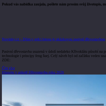
Pokud vás nabídka zaujala, pošlete nám prosím svůj životopis, mo
Výpis z blogu
Novinky.cz – Dům v srdci lotosu je ukázkovou pasivní dřevostavbou
Pasivní dřevostavba usazená v údolí nedaleko Křivoklátu působí na pr
technologie i principy feng šuej. Celý návrh byl od začátku veden s
ZDE:
Číst více
Hlasujte v anketě Dřevostavba roku 2026