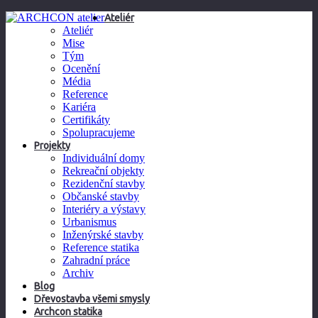
Ateliér
Ateliér
Mise
Tým
Ocenění
Média
Reference
Kariéra
Certifikáty
Spolupracujeme
Projekty
Individuální domy
Rekreační objekty
Rezidenční stavby
Občanské stavby
Interiéry a výstavy
Urbanismus
Inženýrské stavby
Reference statika
Zahradní práce
Archiv
Blog
Dřevostavba všemi smysly
Archcon statika