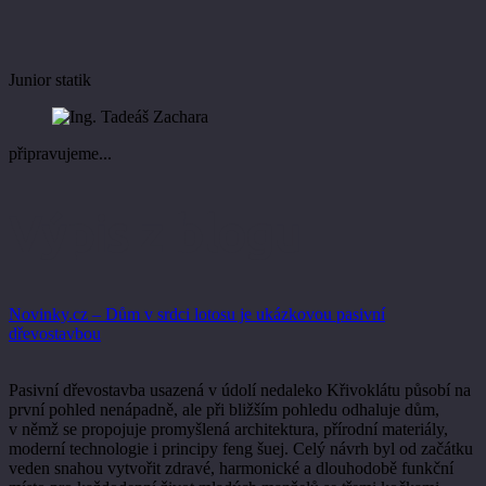
Junior statik
připravujeme...
Výpis z blogu
Novinky.cz – Dům v srdci lotosu je ukázkovou pasivní
dřevostavbou
Pasivní dřevostavba usazená v údolí nedaleko Křivoklátu působí na
první pohled nenápadně, ale při bližším pohledu odhaluje dům,
v němž se propojuje promyšlená architektura, přírodní materiály,
moderní technologie i principy feng šuej. Celý návrh byl od začátku
veden snahou vytvořit zdravé, harmonické a dlouhodobě funkční