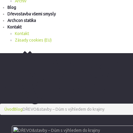
Archiv
Blog
Dřevostavba všemi smysly
Archcon statika
Kontakt
Kontakt
Zásady cookies (EU)
DŘEVO&st
s výhledem
Úvod
Blog
DŘEVO&stavby – Dům s výhledem do krajiny