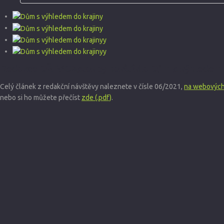
Redakce DŘEVO&stavby navštívila Dům s výhledem d
Celý článek z redakční návštěvy naleznete v čísle 06/2021,
na webových
nebo si ho můžete přečíst
zde (.pdf)
.